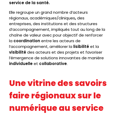
N
service de la santé.
N
Elle regroupe un grand nombre d’acteurs
régionaux, académiques/cliniques
,
des
U
entreprises, des institutions et des structures
d’accompagnement, impliqués tout au long de la
A
chaîne de valeur avec pour objectif de renforcer
I
la
coordination
entre les acteurs de
l’accompagnement, améliorer la
lisibilité
et la
R
visibilité
des acteurs et des projets et favoriser
l’émergence de solutions innovantes de manière
E
individuelle
et
collaborative
.
D
Une vitrine des savoirs
E
L
faire régionaux sur le
A
numérique au service
F