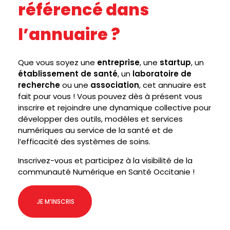
I
référencé dans
Q
l’annuaire ?
U
E
Que vous soyez une
entreprise
, une
startup
, un
établissement de santé
, un
laboratoire de
E
recherche
ou une
association
, cet annuaire est
fait pour vous ! Vous pouvez dès à présent vous
N
inscrire et rejoindre une dynamique collective pour
S
développer des outils, modèles et services
numériques au service de la santé et de
A
l’efficacité des systèmes de soins.
N
Inscrivez-vous et participez à la visibilité de la
communauté Numérique en Santé Occitanie !
T
É
JE M’INSCRIS
O