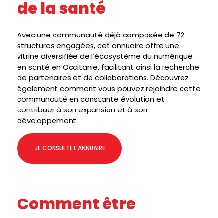
de la santé
I
L
Avec une communauté déjà composée de 72
structures engagées, cet annuaire offre une
I
vitrine diversifiée de l’écosystème du numérique
È
en santé en Occitanie, facilitant ainsi la recherche
de partenaires et de collaborations. Découvrez
R
également comment vous pouvez rejoindre cette
communauté en constante évolution et
E
contribuer à son expansion et à son
développement.
N
U
JE CONSULTE L’ANNUAIRE
M
É
R
Comment être